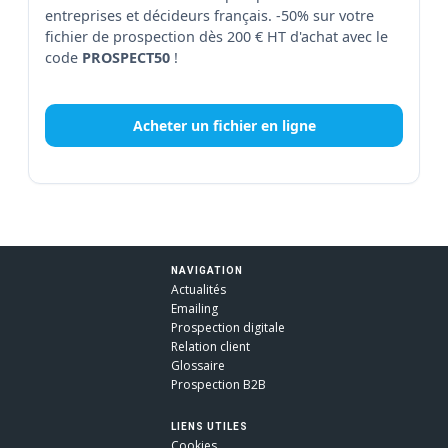
entreprises et décideurs français. -50% sur votre
fichier de prospection dès 200 € HT d'achat avec le
code
PROSPECT50
!
Acheter un fichier en ligne
NAVIGATION
Actualités
Emailing
Prospection digitale
Relation client
Glossaire
Prospection B2B
LIENS UTILES
Cookies