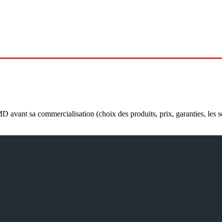
g
Prospection Digitale
Relation Client
Glossaire
Prospec
 avant sa commercialisation (choix des produits, prix, garanties, les s
NAVIGATION
Actualités
Emailing
Prospection digitale
Relation client
Glossaire
Prospection B2B
LIENS UTILES