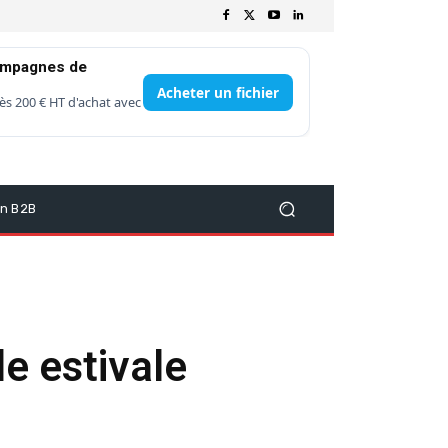
ampagnes de
Acheter un fichier
ès 200 € HT d'achat avec
on B2B
de estivale