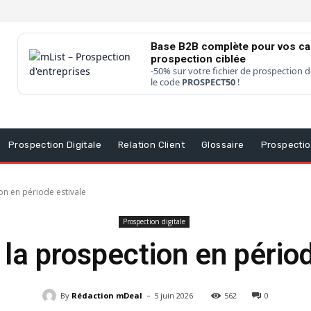
Base B2B complète pour vos c
prospection ciblée
-50% sur votre fichier de prospection d
le code
PROSPECT50
!
Prospection Digitale
Relation Client
Glossaire
Prospecti
on en période estivale
Prospection digitale
 la prospection en pério
-
By
Rédaction mDeal
5 juin 2026
562
0