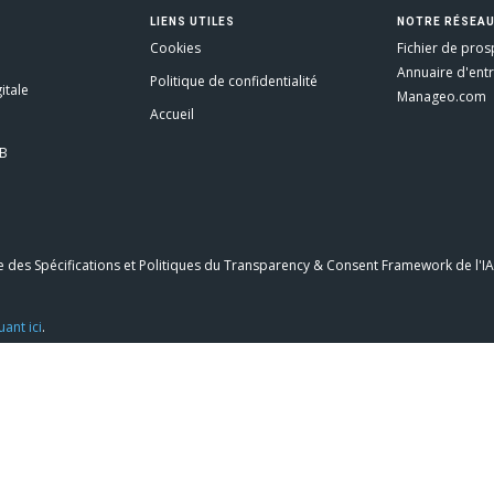
LIENS UTILES
NOTRE RÉSEA
Cookies
Fichier de pros
Annuaire d'ent
Politique de confidentialité
itale
Manageo.com
Accueil
2B
e des Spécifications et Politiques du Transparency & Consent Framework de l'I
uant ici
.