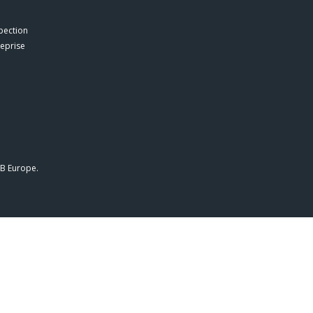
U
pection
reprise
AB Europe.